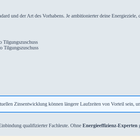
dard und der Art des Vorhabens. Je ambitionierter deine Energieziele, d
o Tilgungszuschuss
ro Tilgungszuschuss
ktuellen Zinsentwicklung können längere Laufzeiten von Vorteil sein, u
Einbindung qualifizierter Fachleute. Ohne
Energieeffizienz-Experten
g